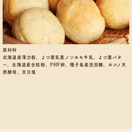
原材料
北海道産薄力粉、よつ葉乳業ノンホモ牛乳、よつ葉バタ
ー、北海道産全粒粉、PHF卵、種子島産洗双糖、ホシノ天
然酵母、天日塩